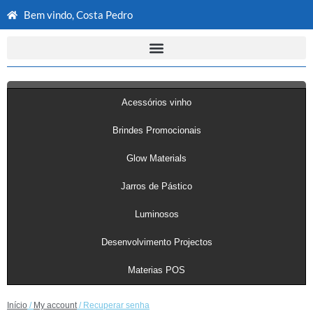
Bem vindo, Costa Pedro
Acessórios vinho
Brindes Promocionais
Glow Materials
Jarros de Pástico
Luminosos
Desenvolvimento Projectos
Materias POS
Início
/
My account
/ Recuperar senha