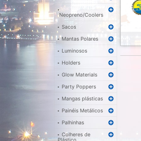
▪
Neopreno/Coolers
Sacos
▪
Mantas Polares
▪
Luminosos
▪
Holders
▪
Glow Materials
▪
Party Poppers
▪
Mangas plásticas
▪
Painéis Metálicos
▪
Palhinhas
▪
Colheres de
▪
Plástico