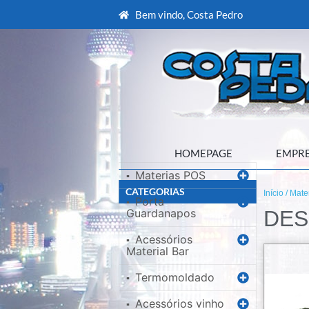
Bem vindo, Costa Pedro
HOMEPAGE
EMPR
Materias POS
▪
CATEGORIAS
Início
/
Mate
Porta
▪
Guardanapos
DES
Acessórios
▪
Material Bar
Termomoldado
▪
Acessórios vinho
▪