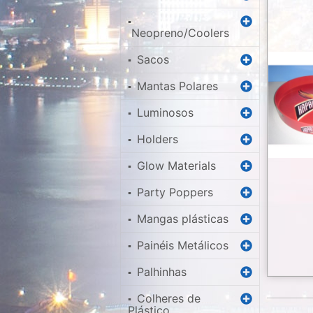
▪
Neopreno/Coolers
Sacos
▪
Mantas Polares
▪
Luminosos
▪
Holders
▪
Glow Materials
▪
Party Poppers
▪
Mangas plásticas
▪
Painéis Metálicos
▪
Palhinhas
▪
Colheres de
▪
Plástico