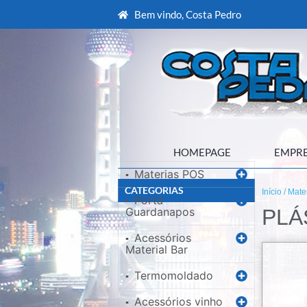
Bem vindo, Costa Pedro
HOMEPAGE
EMPR
Materias POS
▪
CATEGORIAS
Início
/
Mate
Porta
▪
Guardanapos
PLÁ
Acessórios
▪
Material Bar
Termomoldado
▪
Acessórios vinho
▪