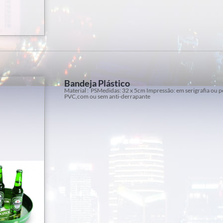
Bandeja Plástico
Material : PSMedidas: 32 x 5cm Impressão: em serigrafia ou p
PVC,com ou sem anti-derrapante