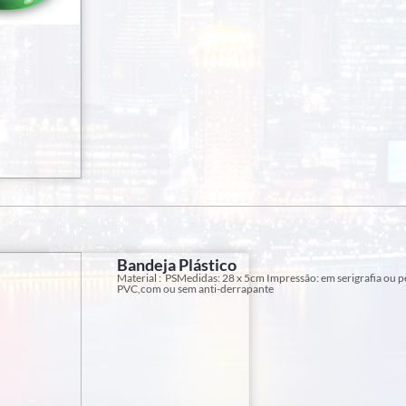
Bandeja Plástico
Material : PSMedidas: 28 x 5cm Impressão: em serigrafia ou p
PVC,com ou sem anti-derrapante