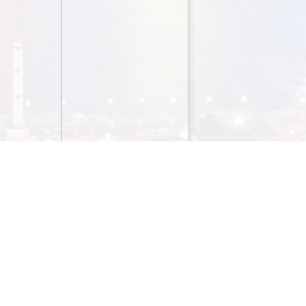
bandeja Plástico c/ tampa
Material : ABS / PSMedidas: 35 x 5cm Impressão: em serigrafi
película PVC, com ou sem anti-derrapante