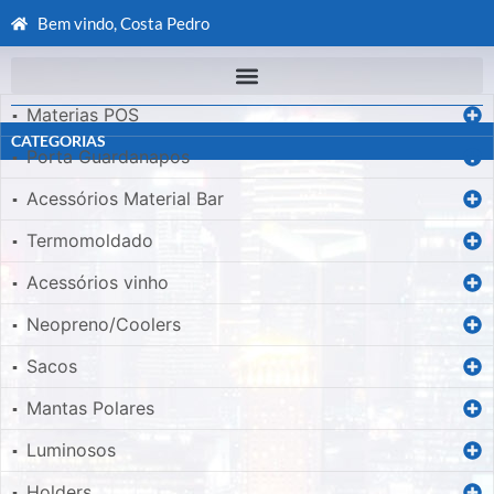
Bem vindo, Costa Pedro
Materias POS
▪
CATEGORIAS
Porta Guardanapos
▪
Acessórios Material Bar
▪
Termomoldado
▪
Acessórios vinho
▪
Neopreno/Coolers
▪
Sacos
▪
Mantas Polares
▪
Luminosos
▪
Holders
▪