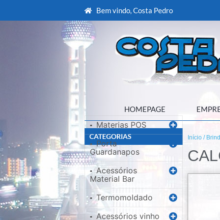
Bem vindo, Costa Pedro
HOMEPAGE
EMPR
Materias POS
▪
CATEGORIAS
Início
/
Brin
Porta
▪
Guardanapos
CAL
Acessórios
▪
Material Bar
Termomoldado
▪
Acessórios vinho
▪