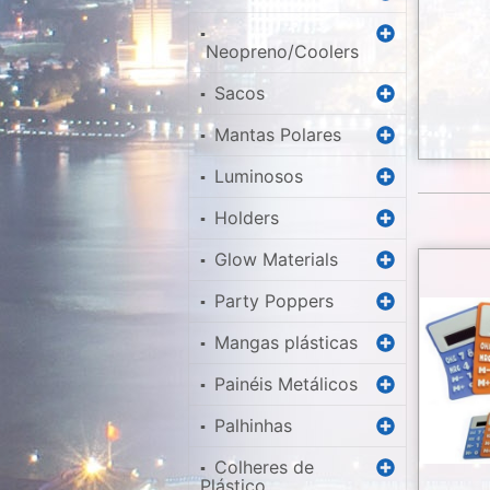
▪
Neopreno/Coolers
Sacos
▪
Mantas Polares
▪
Luminosos
▪
Holders
▪
Glow Materials
▪
Party Poppers
▪
Mangas plásticas
▪
Painéis Metálicos
▪
Palhinhas
▪
Colheres de
▪
Plástico