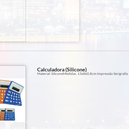
Calculadora (Silicone)
Material: SiliconeMedidas. 13x8x0,8cm Impressão Serigrafía