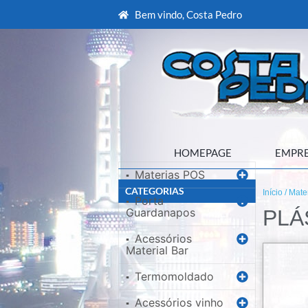
Bem vindo, Costa Pedro
HOMEPAGE
EMPR
Materias POS
▪
CATEGORIAS
Início
/
Mate
Porta
▪
Guardanapos
PLÁ
Acessórios
▪
Material Bar
Termomoldado
▪
Acessórios vinho
▪