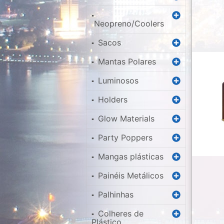
▪
Neopreno/Coolers
Sacos
▪
Mantas Polares
▪
Luminosos
▪
Holders
▪
Glow Materials
▪
Party Poppers
▪
Mangas plásticas
▪
Painéis Metálicos
▪
Palhinhas
▪
Colheres de
▪
Plástico