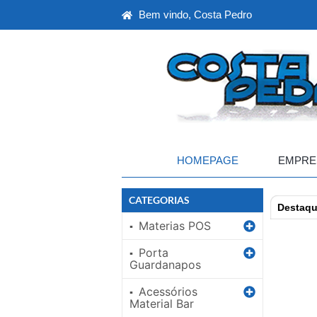
Bem vindo, Costa Pedro
HOMEPAGE
EMPRE
CATEGORIAS
Destaq
Materias POS
▪
Porta
▪
Guardanapos
Acessórios
▪
Material Bar