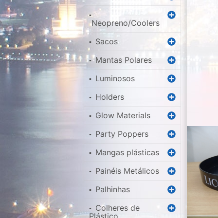
▪
Neopreno/Coolers
Sacos
▪
Mantas Polares
▪
Luminosos
▪
Holders
▪
Glow Materials
▪
Party Poppers
▪
Mangas plásticas
▪
Painéis Metálicos
▪
Palhinhas
▪
Colheres de
▪
Plástico