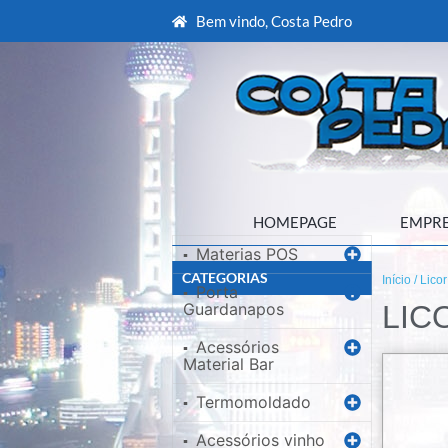
Bem vindo, Costa Pedro
HOMEPAGE
EMPR
Materias POS
▪
CATEGORIAS
Início
/ Lico
Porta
▪
Guardanapos
LIC
Acessórios
▪
Material Bar
Termomoldado
▪
Acessórios vinho
▪