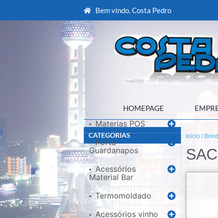
Bem vindo, Costa Pedro
HOMEPAGE
EMPR
Materias POS
▪
CATEGORIAS
Início
/
Brin
Porta
▪
Guardanapos
SAC
Acessórios
▪
Material Bar
Termomoldado
▪
Acessórios vinho
▪