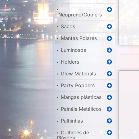
▪
Neopreno/Coolers
Sacos
▪
Mantas Polares
▪
Luminosos
▪
Holders
▪
Glow Materials
▪
Party Poppers
▪
Mangas plásticas
▪
Painéis Metálicos
▪
Palhinhas
▪
Colheres de
▪
Plástico