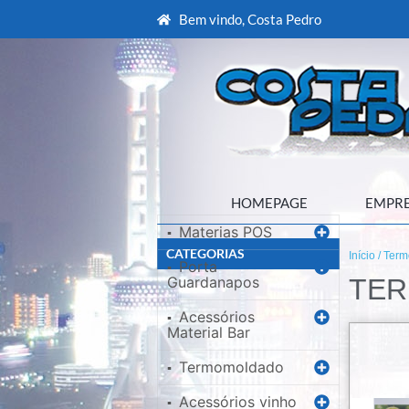
Bem vindo, Costa Pedro
HOMEPAGE
EMPR
Materias POS
▪
CATEGORIAS
Início
/ Ter
Porta
▪
Guardanapos
TE
Acessórios
▪
Material Bar
Termomoldado
▪
Acessórios vinho
▪