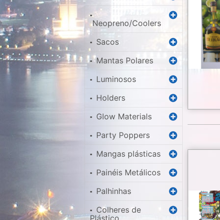
▪
Neopreno/Coolers
Sacos
▪
Mantas Polares
▪
Luminosos
▪
Holders
▪
Glow Materials
▪
Party Poppers
▪
Mangas plásticas
▪
Painéis Metálicos
▪
Palhinhas
▪
Colheres de
▪
Plástico