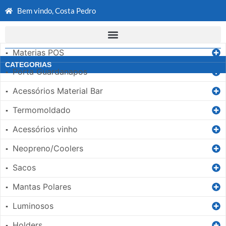
Bem vindo, Costa Pedro
Materias POS
▪
CATEGORIAS
Porta Guardanapos
▪
Acessórios Material Bar
▪
Termomoldado
▪
Acessórios vinho
▪
Neopreno/Coolers
▪
Sacos
▪
Mantas Polares
▪
Luminosos
▪
Holders
▪