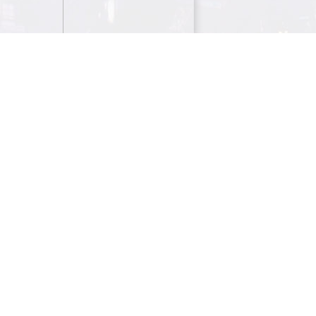
Descapsulador com pega em plástico
Material: 2mm ferro em acrómio e ABS Medidas:15 x4,2 x 8c
Impressão: Serigrafía ou transfer a quente