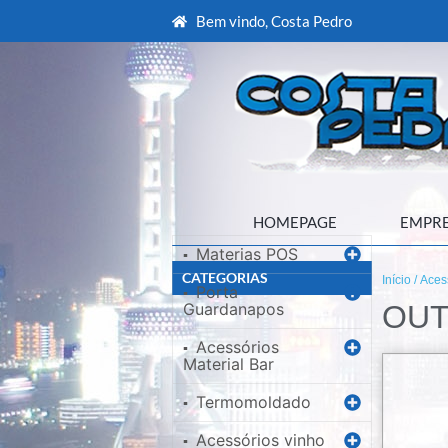
Bem vindo, Costa Pedro
HOMEPAGE
EMPR
Materias POS
▪
CATEGORIAS
Início
/
Aces
Porta
▪
Guardanapos
OU
Acessórios
▪
Material Bar
Termomoldado
▪
Acessórios vinho
▪