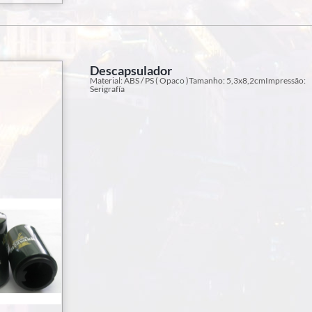
Descapsulador
Material: ABS / PS ( Opaco )Tamanho: 5,3x8,2cmImpressão:
Serigrafía