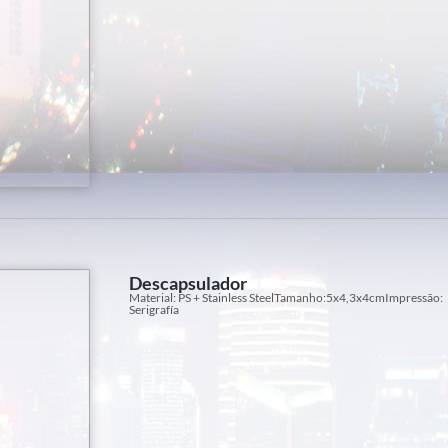
Descapsulador
Material: PS + Stainless SteelTamanho:5x4,3x4cmImpressão:
Serigrafía