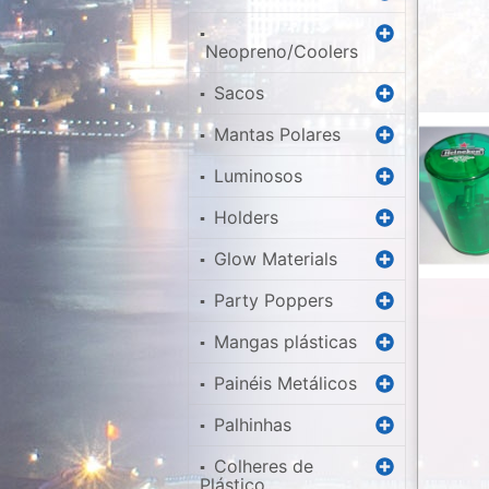
▪
Neopreno/Coolers
Sacos
▪
Mantas Polares
▪
Luminosos
▪
Holders
▪
Glow Materials
▪
Party Poppers
▪
Mangas plásticas
▪
Painéis Metálicos
▪
Palhinhas
▪
Colheres de
▪
Plástico