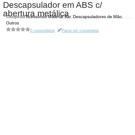
Descapsulador em ABS c/
abertura metálica
Acessórios Material Bar
Descapsuladores de Mão
Categorias
,
,
Outros
0 comentários
Fazer um comentário