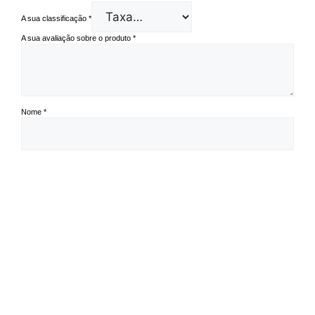
A sua classificação
*
A sua avaliação sobre o produto
*
Nome
*
Email
*
Guardar o meu nome, email e site neste navegador para a próxima vez
que eu comentar.