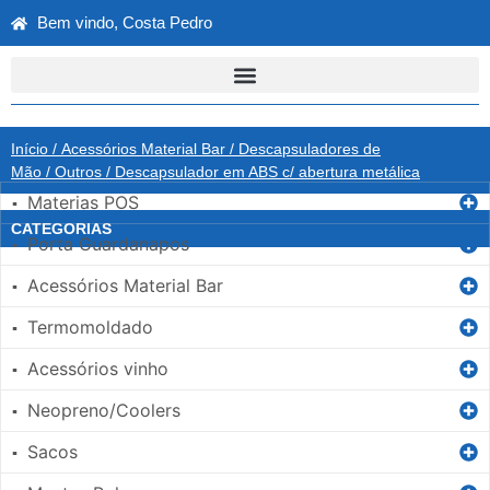
Bem vindo, Costa Pedro
Início
/
Acessórios Material Bar
/
Descapsuladores de
Mão
/
Outros
/ Descapsulador em ABS c/ abertura metálica
Materias POS
▪
CATEGORIAS
Porta Guardanapos
▪
Acessórios Material Bar
▪
Termomoldado
▪
Acessórios vinho
▪
Neopreno/Coolers
▪
Sacos
▪