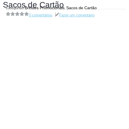
Sacos de Cartão
Brindes Promocionais
Sacos de Cartão
Categorias
,
0 comentários
Fazer um comentário