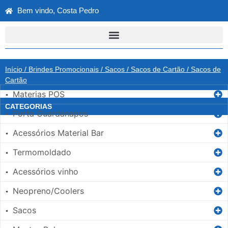
Bem vindo, Costa Pedro
Início
/
Brindes Promocionais
/
Sacos
/
Sacos de Cartão
/ Sacos de
Cartão
Materias POS
▪
CATEGORIAS
Porta Guardanapos
▪
Acessórios Material Bar
▪
Termomoldado
▪
Acessórios vinho
▪
Neopreno/Coolers
▪
Sacos
▪