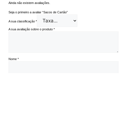
Ainda não existem avaliações.
Seja o primeiro a avaliar “Sacos de Cartão”
A sua classificação
*
A sua avaliação sobre o produto
*
Nome
*
Email
*
Guardar o meu nome, email e site neste navegador para a próxima vez
que eu comentar.