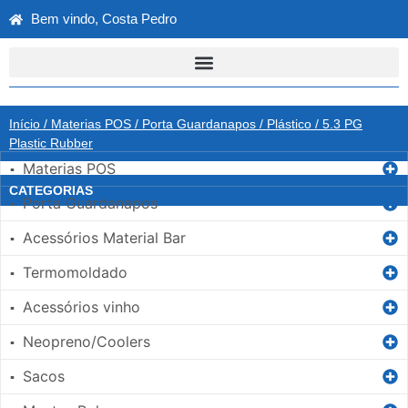
Bem vindo, Costa Pedro
Início
/
Materias POS
/
Porta Guardanapos
/
Plástico
/ 5.3 PG
Plastic Rubber
Materias POS
▪
CATEGORIAS
Porta Guardanapos
▪
Acessórios Material Bar
▪
Termomoldado
▪
Acessórios vinho
▪
Neopreno/Coolers
▪
Sacos
▪