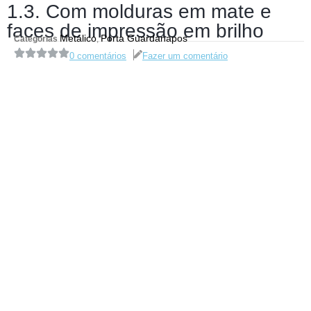
1.3. Com molduras em mate e
faces de impressão em brilho
Metálico
Porta Guardanapos
Categorias
,
0 comentários
Fazer um comentário