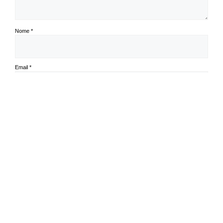
Nome
*
Email
*
Guardar o meu nome, email e site neste navegador para a próxima vez
que eu comentar.