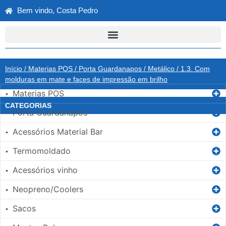
Bem vindo, Costa Pedro
Início
/
Materias POS
/
Porta Guardanapos
/
Metálico
/ 1.3. Com
molduras em mate e faces de impressão em brilho
Materias POS
▪
CATEGORIAS
Porta Guardanapos
▪
Acessórios Material Bar
▪
Termomoldado
▪
Acessórios vinho
▪
Neopreno/Coolers
▪
Sacos
▪