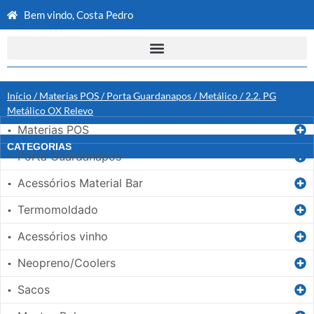
Bem vindo, Costa Pedro
Início
/
Materias POS
/
Porta Guardanapos
/
Metálico
/ 2.2. PG
Metálico OX Relevo
Materias POS
▪
CATEGORIAS
Porta Guardanapos
▪
Acessórios Material Bar
▪
Termomoldado
▪
Acessórios vinho
▪
Neopreno/Coolers
▪
Sacos
▪