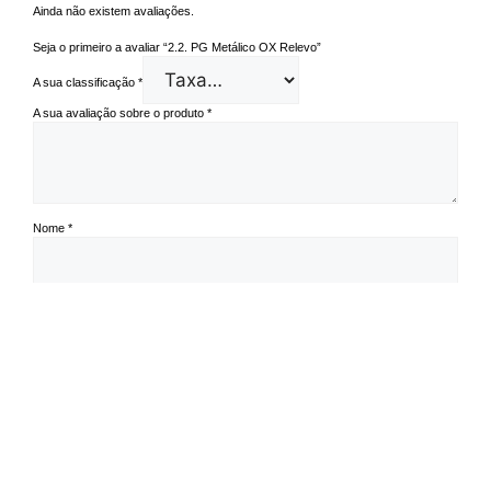
Ainda não existem avaliações.
Seja o primeiro a avaliar “2.2. PG Metálico OX Relevo”
A sua classificação
*
A sua avaliação sobre o produto
*
Nome
*
Email
*
Guardar o meu nome, email e site neste navegador para a próxima vez
que eu comentar.