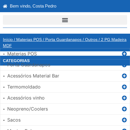
Bem vindo, Costa Pedro
Início
/
Materias POS
/
Porta Guardanapos
/
Outros
/ 2 PG Madeira
MDF
Materias POS
▪
CATEGORIAS
Porta Guardanapos
▪
Acessórios Material Bar
▪
Termomoldado
▪
Acessórios vinho
▪
Neopreno/Coolers
▪
Sacos
▪