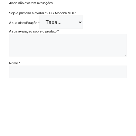
Ainda não existem avaliações.
Seja o primeiro a avaliar “2 PG Madeira MDF”
A sua classificação
*
A sua avaliação sobre o produto
*
Nome
*
Email
*
Guardar o meu nome, email e site neste navegador para a próxima vez
que eu comentar.