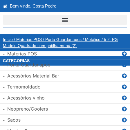
Bem vindo, Costa Pedro
Início
/
Materias POS
/
Porta Guardanapos
/
Metálico
/ 5.2. PG
Modelo Quadrado com patilha menú (2)
Materias POS
▪
CATEGORIAS
Porta Guardanapos
▪
Acessórios Material Bar
▪
Termomoldado
▪
Acessórios vinho
▪
Neopreno/Coolers
▪
Sacos
▪