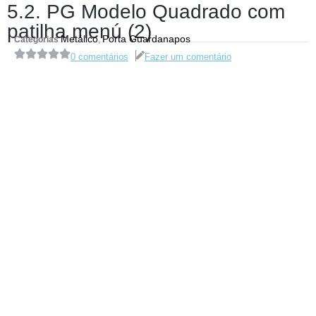
5.2. PG Modelo Quadrado com
patilha menú (2)
Metálico
Porta Guardanapos
Categorias
,
0 comentários
Fazer um comentário