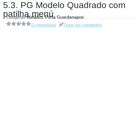
5.3. PG Modelo Quadrado com
patilha menú
Metálico
Porta Guardanapos
Categorias
,
0 comentários
Fazer um comentário