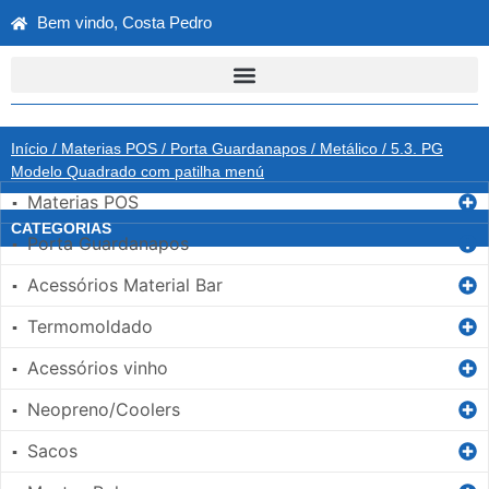
Bem vindo, Costa Pedro
Início
/
Materias POS
/
Porta Guardanapos
/
Metálico
/ 5.3. PG
Modelo Quadrado com patilha menú
Materias POS
▪
CATEGORIAS
Porta Guardanapos
▪
Acessórios Material Bar
▪
Termomoldado
▪
Acessórios vinho
▪
Neopreno/Coolers
▪
Sacos
▪