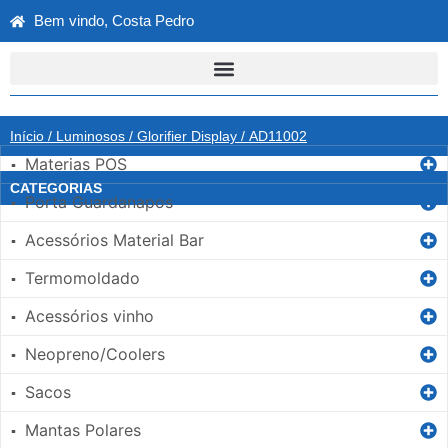
Bem vindo, Costa Pedro
Início
/
Luminosos
/
Glorifier Display
/ AD11002
Materias POS
▪
CATEGORIAS
Porta Guardanapos
▪
Acessórios Material Bar
▪
Termomoldado
▪
Acessórios vinho
▪
Neopreno/Coolers
▪
Sacos
▪
Mantas Polares
▪