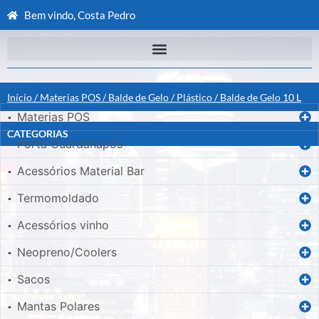
Bem vindo, Costa Pedro
Início
/
Materias POS
/
Balde de Gelo
/
Plástico
/ Balde de Gelo 10 L
Materias POS
▪
CATEGORIAS
Porta Guardanapos
▪
Acessórios Material Bar
▪
Termomoldado
▪
Acessórios vinho
▪
Neopreno/Coolers
▪
Sacos
▪
Mantas Polares
▪