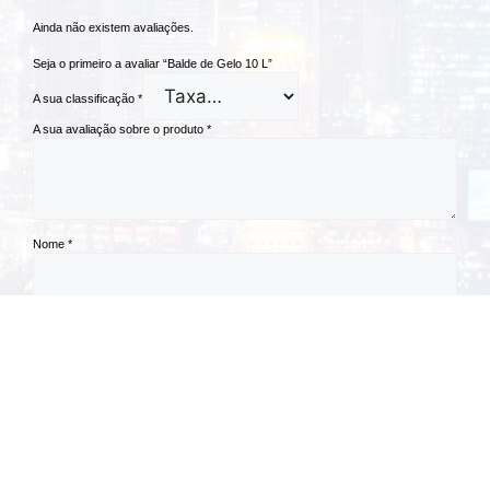
Ainda não existem avaliações.
Seja o primeiro a avaliar “Balde de Gelo 10 L”
A sua classificação
*
A sua avaliação sobre o produto
*
Nome
*
Email
*
Guardar o meu nome, email e site neste navegador para a próxima vez
que eu comentar.