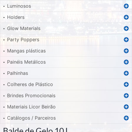
Luminosos
▪
Holders
▪
Glow Materials
▪
Party Poppers
▪
Mangas plásticas
▪
Painéis Metálicos
▪
Palhinhas
▪
Colheres de Plástico
▪
Brindes Promocionais
▪
Materiais Licor Beirão
▪
Catálogos / Parceiros
▪
Balde de Gelo 10 L