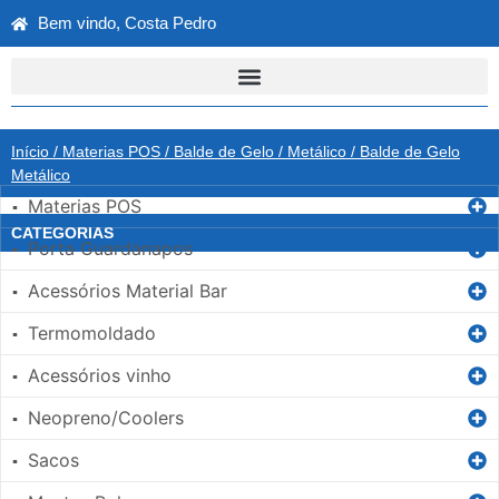
Bem vindo, Costa Pedro
Início
/
Materias POS
/
Balde de Gelo
/
Metálico
/ Balde de Gelo
Metálico
Materias POS
▪
CATEGORIAS
Porta Guardanapos
▪
Acessórios Material Bar
▪
Termomoldado
▪
Acessórios vinho
▪
Neopreno/Coolers
▪
Sacos
▪