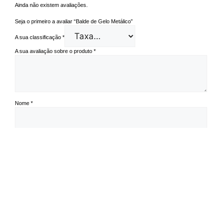
Ainda não existem avaliações.
Seja o primeiro a avaliar “Balde de Gelo Metálico”
A sua classificação
*
A sua avaliação sobre o produto
*
Nome
*
Email
*
Guardar o meu nome, email e site neste navegador para a próxima vez
que eu comentar.