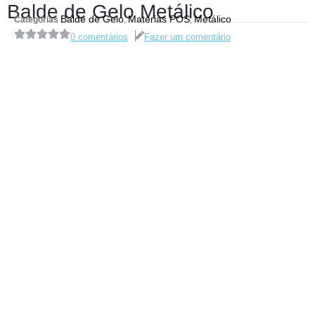
Balde de Gelo Metálico
Balde de Gelo
Materias POS
Metálico
Categorias
,
,
0 comentários
Fazer um comentário