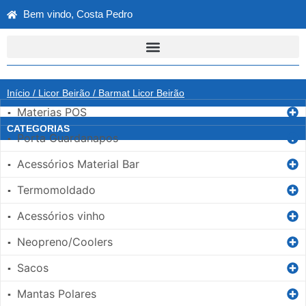
Bem vindo, Costa Pedro
Início
/
Licor Beirão
/ Barmat Licor Beirão
Materias POS
▪
CATEGORIAS
Porta Guardanapos
▪
Acessórios Material Bar
▪
Termomoldado
▪
Acessórios vinho
▪
Neopreno/Coolers
▪
Sacos
▪
Mantas Polares
▪