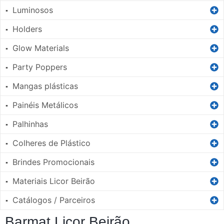
Luminosos
▪
Holders
▪
Glow Materials
▪
Party Poppers
▪
Mangas plásticas
▪
Painéis Metálicos
▪
Palhinhas
▪
Colheres de Plástico
▪
Brindes Promocionais
▪
Materiais Licor Beirão
▪
Catálogos / Parceiros
▪
Barmat Licor Beirão