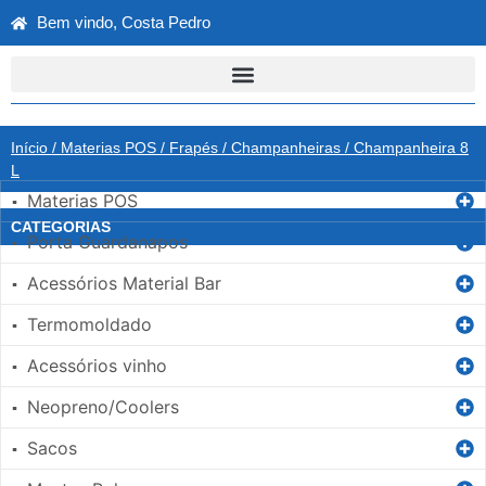
Bem vindo, Costa Pedro
Início
/
Materias POS
/
Frapés / Champanheiras
/ Champanheira 8
L
Materias POS
▪
CATEGORIAS
Porta Guardanapos
▪
Acessórios Material Bar
▪
Termomoldado
▪
Acessórios vinho
▪
Neopreno/Coolers
▪
Sacos
▪