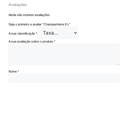
Avaliações
Ainda não existem avaliações.
Seja o primeiro a avaliar “Champanheira 8 L”
A sua classificação
*
A sua avaliação sobre o produto
*
Nome
*
Email
*
Guardar o meu nome, email e site neste navegador para a próxima vez
que eu comentar.