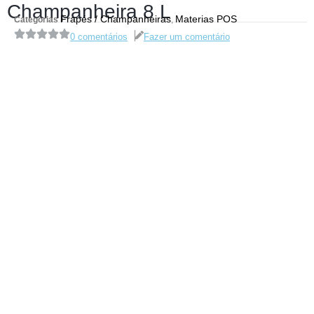
Champanheira 8 L
Frapés / Champanheiras
Materias POS
Categorias
,
0 comentários
Fazer um comentário