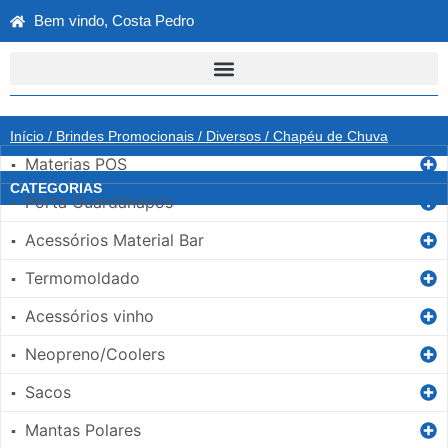
Bem vindo, Costa Pedro
Início
/
Brindes Promocionais
/
Diversos
/ Chapéu de Chuva
Materias POS
▪
CATEGORIAS
Porta Guardanapos
▪
Acessórios Material Bar
▪
Termomoldado
▪
Acessórios vinho
▪
Neopreno/Coolers
▪
Sacos
▪
Mantas Polares
▪