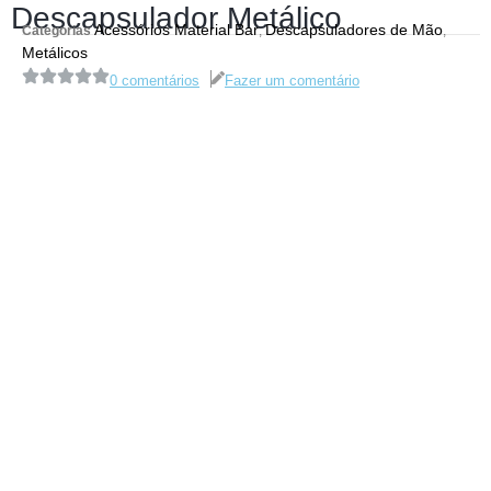
Descapsulador Metálico
Acessórios Material Bar
Descapsuladores de Mão
Categorias
,
,
Metálicos
0 comentários
Fazer um comentário