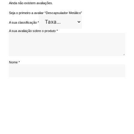
Ainda não existem avaliações.
Seja o primeiro a avaliar “Descapsulador Metálico”
A sua classificação
*
A sua avaliação sobre o produto
*
Nome
*
Email
*
Guardar o meu nome, email e site neste navegador para a próxima vez
que eu comentar.