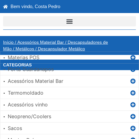
Bem vindo, Costa Pedro
Início
/
Acessórios Material Bar
/
Descapsuladores de
Mão
/
Metálicos
/ Descapsulador Metálico
Materias POS
▪
CATEGORIAS
Porta Guardanapos
▪
Acessórios Material Bar
▪
Termomoldado
▪
Acessórios vinho
▪
Neopreno/Coolers
▪
Sacos
▪