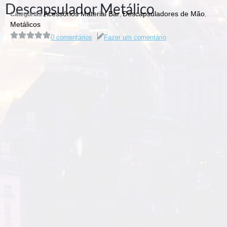
Descapsulador Metálico
Acessórios Material Bar
Descapsuladores de Mão
Categorias
,
,
Metálicos
0 comentários
Fazer um comentário