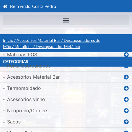
Bem vindo, Costa Pedro
Início
/
Acessórios Material Bar
/
Descapsuladores de
Mão
/
Metálicos
/ Descapsulador Metálico
Materias POS
▪
CATEGORIAS
Porta Guardanapos
▪
Acessórios Material Bar
▪
Termomoldado
▪
Acessórios vinho
▪
Neopreno/Coolers
▪
Sacos
▪