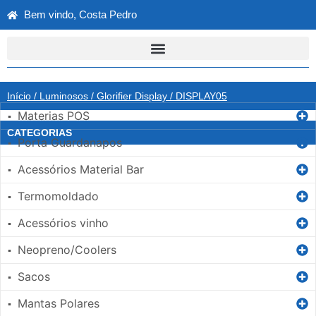
Bem vindo, Costa Pedro
Início
/
Luminosos
/
Glorifier Display
/ DISPLAY05
Materias POS
▪
CATEGORIAS
Porta Guardanapos
▪
Acessórios Material Bar
▪
Termomoldado
▪
Acessórios vinho
▪
Neopreno/Coolers
▪
Sacos
▪
Mantas Polares
▪