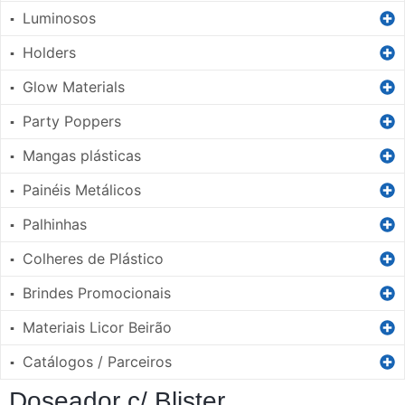
Luminosos
▪
Holders
▪
Glow Materials
▪
Party Poppers
▪
Mangas plásticas
▪
Painéis Metálicos
▪
Palhinhas
▪
Colheres de Plástico
▪
Brindes Promocionais
▪
Materiais Licor Beirão
▪
Catálogos / Parceiros
▪
Doseador c/ Blister