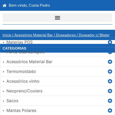
Bem vindo, Costa Pedro
Início
/
Acessórios Material Bar
/
Doseadores
/ Doseador c/ Blister
Materias POS
▪
CATEGORIAS
Porta Guardanapos
▪
Acessórios Material Bar
▪
Termomoldado
▪
Acessórios vinho
▪
Neopreno/Coolers
▪
Sacos
▪
Mantas Polares
▪