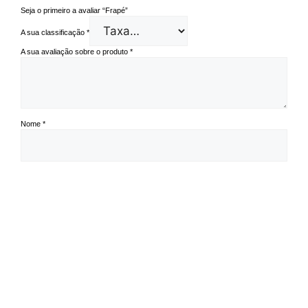
Seja o primeiro a avaliar “Frapé”
A sua classificação
*
A sua avaliação sobre o produto
*
Nome
*
Email
*
Guardar o meu nome, email e site neste navegador para a próxima vez
que eu comentar.