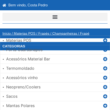
Bem vindo, Costa Pedro
Início
/
Materias POS
/
Frapés / Champanheiras
/ Frapé
Materias POS
▪
CATEGORIAS
Porta Guardanapos
▪
Acessórios Material Bar
▪
Termomoldado
▪
Acessórios vinho
▪
Neopreno/Coolers
▪
Sacos
▪
Mantas Polares
▪