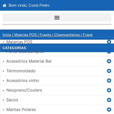
Bem vindo, Costa Pedro
Início
/
Materias POS
/
Frapés / Champanheiras
/ Frapé
Materias POS
▪
CATEGORIAS
Porta Guardanapos
▪
Acessórios Material Bar
▪
Termomoldado
▪
Acessórios vinho
▪
Neopreno/Coolers
▪
Sacos
▪
Mantas Polares
▪