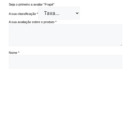
Seja o primeiro a avaliar “Frapé”
A sua classificação
*
A sua avaliação sobre o produto
*
Nome
*
Email
*
Guardar o meu nome, email e site neste navegador para a próxima vez
que eu comentar.