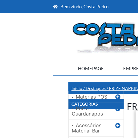
Bem vindo, Costa Pedro
HOMEPAGE
EMPR
Início
/
Destaques
/ FRIZE NAPKI
Materias POS
▪
FR
CATEGORIAS
Porta
▪
Guardanapos
Acessórios
▪
Material Bar