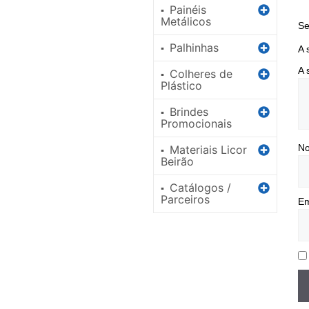
Painéis
▪
Metálicos
Se
Palhinhas
▪
A 
A 
Colheres de
▪
Plástico
Brindes
▪
Promocionais
N
Materiais Licor
▪
Beirão
Catálogos /
▪
Parceiros
Em