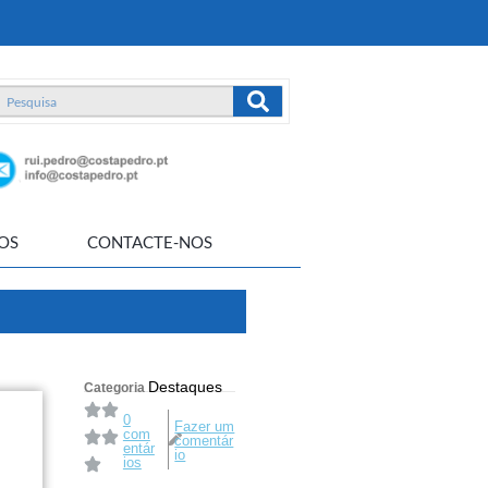
OS
CONTACTE-NOS
Destaques
Categoria
0
Fazer um
com
comentár
entár
io
ios