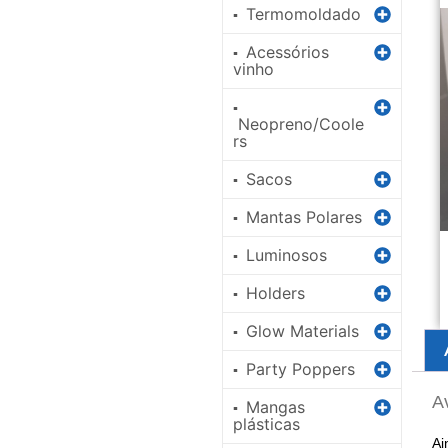
Termomoldado
▪
Acessórios
▪
vinho
▪
Neopreno/Coole
rs
Sacos
▪
Mantas Polares
▪
Luminosos
▪
Holders
▪
Glow Materials
▪
Party Poppers
▪
A
Mangas
▪
plásticas
Ai