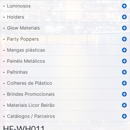
Luminosos
▪
Holders
▪
Glow Materials
▪
Party Poppers
▪
Mangas plásticas
▪
Painéis Metálicos
▪
Palhinhas
▪
Colheres de Plástico
▪
Brindes Promocionais
▪
Materiais Licor Beirão
▪
Catálogos / Parceiros
▪
HF-WH011