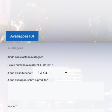
Avaliações (0)
Avaliações
Ainda não existem avaliações.
Seja o primeiro a avaliar “HF-WH011”
A sua classificação
*
A sua avaliação sobre o produto
*
Nome
*