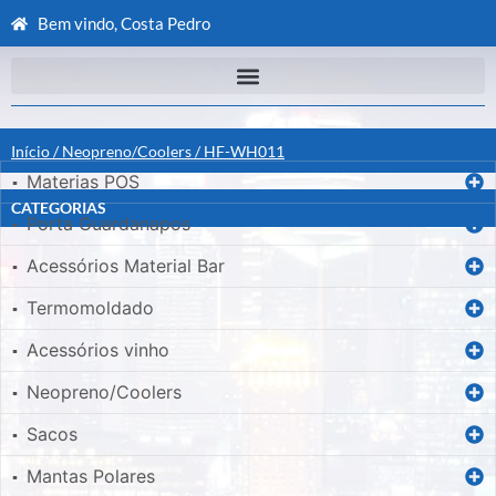
Bem vindo, Costa Pedro
Início
/
Neopreno/Coolers
/ HF-WH011
Materias POS
▪
CATEGORIAS
Porta Guardanapos
▪
Acessórios Material Bar
▪
Termomoldado
▪
Acessórios vinho
▪
Neopreno/Coolers
▪
Sacos
▪
Mantas Polares
▪