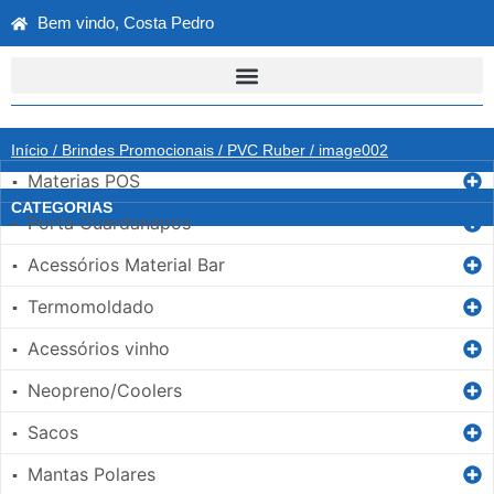
Bem vindo, Costa Pedro
Início
/
Brindes Promocionais
/
PVC Ruber
/ image002
Materias POS
▪
CATEGORIAS
Porta Guardanapos
▪
Acessórios Material Bar
▪
Termomoldado
▪
Acessórios vinho
▪
Neopreno/Coolers
▪
Sacos
▪
Mantas Polares
▪