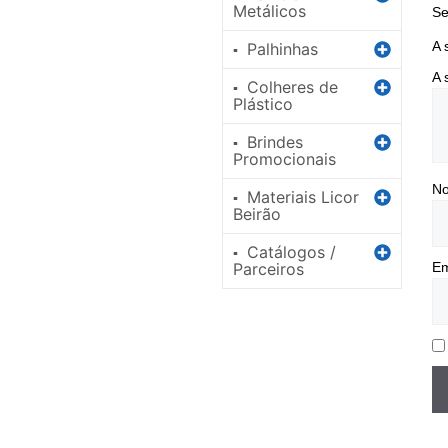
Metálicos
Se
A 
Palhinhas
▪
A 
Colheres de
▪
Plástico
Brindes
▪
Promocionais
N
Materiais Licor
▪
Beirão
Catálogos /
▪
Em
Parceiros