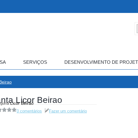
SA
SERVIÇOS
DESENVOLVIMENTO DE PROJE
Beirao
nta Licor Beirao
Licor Beirão
goria
0 comentários
Fazer um comentário