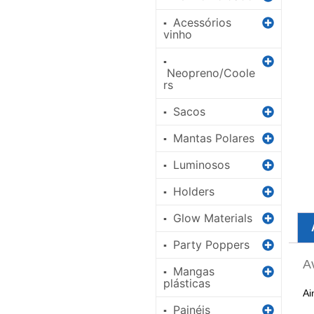
Acessórios
▪
vinho
▪
Neopreno/Coole
rs
Sacos
▪
Mantas Polares
▪
Luminosos
▪
Holders
▪
Glow Materials
▪
Party Poppers
▪
A
Mangas
▪
plásticas
Ai
Painéis
▪