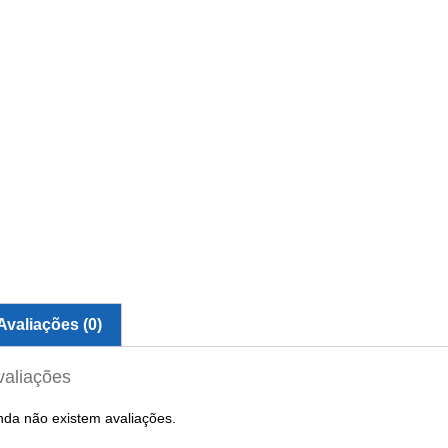
Avaliações (0)
valiações
nda não existem avaliações.