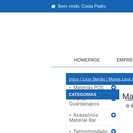
Bem vindo, Costa Pedro
HOMEPAGE
EMPRE
Início
/
Licor Beirão
/ Manta Licor 
Materias POS
▪
Ma
CATEGORIAS
Porta
▪
Cate
Guardanapos
Acessórios
▪
Material Bar
Termomoldado
▪