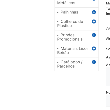
Metálicos
Ma
Ta
Palhinhas
▪
Im
Colheres de
▪
Plástico
A
Brindes
▪
Ai
Promocionais
Materiais Licor
▪
Se
Beirão
A 
Catálogos /
▪
A 
Parceiros
N