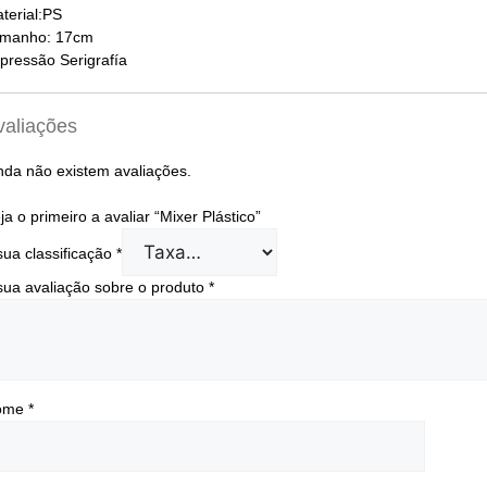
terial:PS
manho: 17cm
pressão Serigrafía
valiações
nda não existem avaliações.
ja o primeiro a avaliar “Mixer Plástico”
sua classificação
*
sua avaliação sobre o produto
*
ome
*