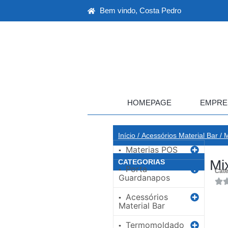
Bem vindo, Costa Pedro
HOMEPAGE
EMPRE
Início
/
Acessórios Material Bar
/
M
Materias POS
▪
Mi
CATEGORIAS
Porta
▪
Cate
Guardanapos
Acessórios
▪
Material Bar
Termomoldado
▪