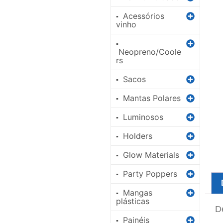
Acessórios
▪
vinho
▪
Neopreno/Coole
rs
Sacos
▪
Mantas Polares
▪
Luminosos
▪
Holders
▪
Glow Materials
▪
Party Poppers
▪
Mangas
▪
plásticas
D
Painéis
▪