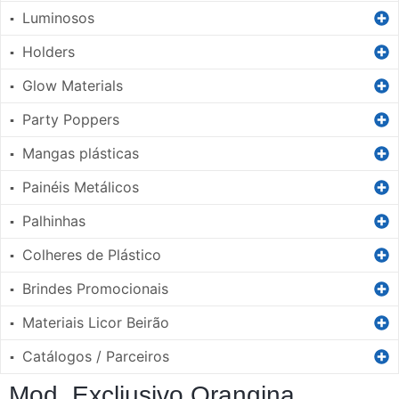
Luminosos
▪
Holders
▪
Glow Materials
▪
Party Poppers
▪
Mangas plásticas
▪
Painéis Metálicos
▪
Palhinhas
▪
Colheres de Plástico
▪
Brindes Promocionais
▪
Materiais Licor Beirão
▪
Catálogos / Parceiros
▪
Mod. Excliusivo Orangina