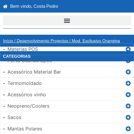
Bem vindo, Costa Pedro
Início
/
Desenvolvimento Projectos
/ Mod. Excliusivo Orangina
Materias POS
▪
CATEGORIAS
Porta Guardanapos
▪
Acessórios Material Bar
▪
Termomoldado
▪
Acessórios vinho
▪
Neopreno/Coolers
▪
Sacos
▪
Mantas Polares
▪