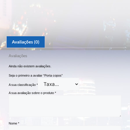
Avaliações (0)
Avaliações
Ainda não existem avaliações.
Seja o primeiro a avaliar “Porta copos”
A sua classificação
*
A sua avaliação sobre o produto
*
Nome
*