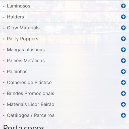
Luminosos
▪
Holders
▪
Glow Materials
▪
Party Poppers
▪
Mangas plásticas
▪
Painéis Metálicos
▪
Palhinhas
▪
Colheres de Plástico
▪
Brindes Promocionais
▪
Materiais Licor Beirão
▪
Catálogos / Parceiros
▪
Porta copos