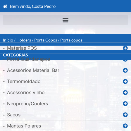
Bem vindo, Costa Pedro
Início
/
Holders
/
Porta Copos
/ Porta copos
Materias POS
▪
CATEGORIAS
Porta Guardanapos
▪
Acessórios Material Bar
▪
Termomoldado
▪
Acessórios vinho
▪
Neopreno/Coolers
▪
Sacos
▪
Mantas Polares
▪