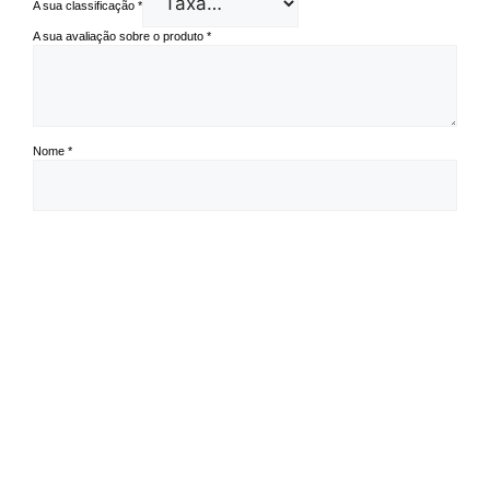
A sua classificação
*
A sua avaliação sobre o produto
*
Nome
*
Email
*
Guardar o meu nome, email e site neste navegador para a próxima vez
que eu comentar.