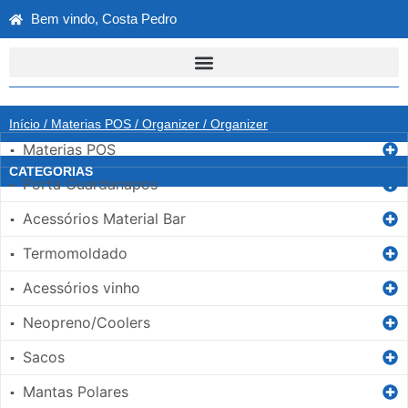
Bem vindo, Costa Pedro
Início
/
Materias POS
/
Organizer
/ Organizer
Materias POS
▪
CATEGORIAS
Porta Guardanapos
▪
Acessórios Material Bar
▪
Termomoldado
▪
Acessórios vinho
▪
Neopreno/Coolers
▪
Sacos
▪
Mantas Polares
▪