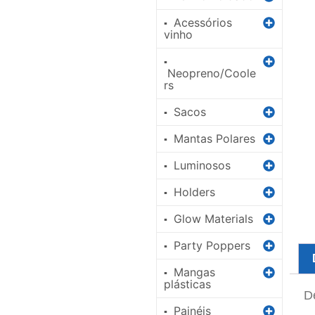
Acessórios
▪
vinho
▪
Neopreno/Coole
rs
Sacos
▪
Mantas Polares
▪
Luminosos
▪
Holders
▪
Glow Materials
▪
Party Poppers
▪
Mangas
▪
plásticas
D
Painéis
▪