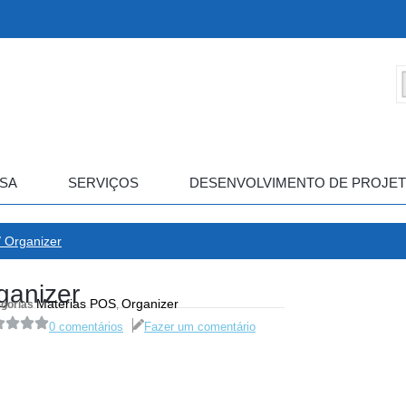
SA
SERVIÇOS
DESENVOLVIMENTO DE PROJE
 Organizer
ganizer
Materias POS
Organizer
gorias
,
0 comentários
Fazer um comentário