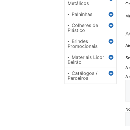
Metálicos
Or
Palhinhas
▪
Me
Colheres de
▪
Plástico
A
Brindes
▪
Ai
Promocionais
Materiais Licor
▪
Se
Beirão
A 
Catálogos /
▪
A 
Parceiros
N