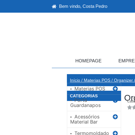
Bem vindo, Costa Pedro
HOMEPAGE
EMPRE
Início
/
Materias POS
/
Organizer
/
Materias POS
▪
Or
CATEGORIAS
Porta
▪
Cate
Guardanapos
Acessórios
▪
Material Bar
Termomoldado
▪