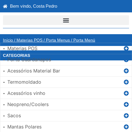
Bem vindo, Costa Pedro
Início
/
Materias POS
/
Porta Menus
/ Porta Menú
Materias POS
▪
CATEGORIAS
Porta Guardanapos
▪
Acessórios Material Bar
▪
Termomoldado
▪
Acessórios vinho
▪
Neopreno/Coolers
▪
Sacos
▪
Mantas Polares
▪