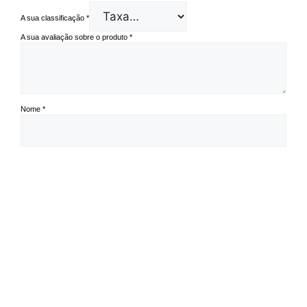
A sua classificação
*
A sua avaliação sobre o produto
*
Nome
*
Email
*
Guardar o meu nome, email e site neste navegador para a próxima vez
que eu comentar.