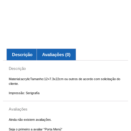
Descrição
Avaliações (0)
Descrição
Material:acrylicTamanho:12×7.3x22cm ou outros de acordo com solicitação do
cliente.
Impressão: Serigrafía
Avaliações
Ainda não existem avaliações.
Seja o primeiro a avaliar “Porta Menú”