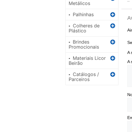
..
Metálicos
Palhinhas
▪
A
Colheres de
▪
Plástico
Ai
Brindes
▪
Se
Promocionais
A 
Materiais Licor
▪
A 
Beirão
Catálogos /
▪
Parceiros
N
Em