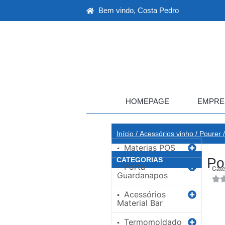
Bem vindo, Costa Pedro
HOMEPAGE
EMPRE
Início
/
Acessórios vinho
/
Pourer
/
Materias POS
▪
Po
CATEGORIAS
Porta
▪
Cate
Guardanapos
Acessórios
▪
Material Bar
Termomoldado
▪