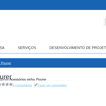
SA
SERVIÇOS
DESENVOLVIMENTO DE PROJE
 Pourer
urer
Acessórios vinho
Pourer
gorias
,
0 comentários
Fazer um comentário