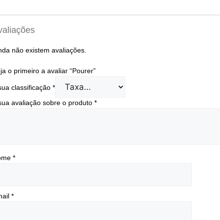
valiações
nda não existem avaliações.
ja o primeiro a avaliar “Pourer”
sua classificação
*
sua avaliação sobre o produto
*
ome
*
ail
*