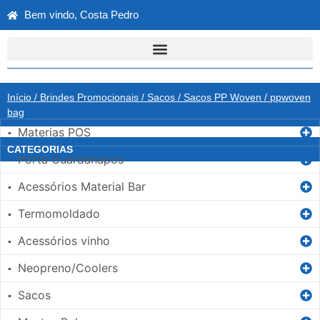
Bem vindo, Costa Pedro
Início
/
Brindes Promocionais
/
Sacos
/
Sacos PP Woven
/ ppwoven
bag
Materias POS
▪
CATEGORIAS
Porta Guardanapos
▪
Acessórios Material Bar
▪
Termomoldado
▪
Acessórios vinho
▪
Neopreno/Coolers
▪
Sacos
▪