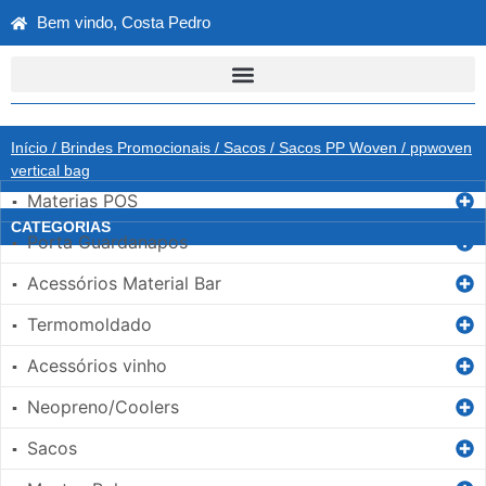
Bem vindo, Costa Pedro
Início
/
Brindes Promocionais
/
Sacos
/
Sacos PP Woven
/ ppwoven
vertical bag
Materias POS
▪
CATEGORIAS
Porta Guardanapos
▪
Acessórios Material Bar
▪
Termomoldado
▪
Acessórios vinho
▪
Neopreno/Coolers
▪
Sacos
▪