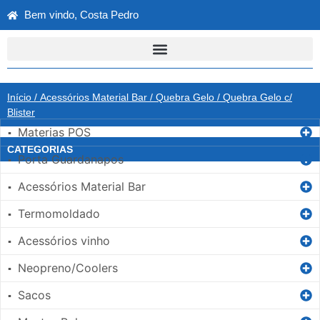
Bem vindo, Costa Pedro
Início
/
Acessórios Material Bar
/
Quebra Gelo
/ Quebra Gelo c/
Blister
Materias POS
▪
CATEGORIAS
Porta Guardanapos
▪
Acessórios Material Bar
▪
Termomoldado
▪
Acessórios vinho
▪
Neopreno/Coolers
▪
Sacos
▪