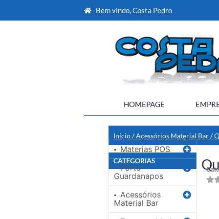
Bem vindo, Costa Pedro
HOMEPAGE
EMPR
Início
/
Acessórios Material Bar
/
Q
Materias POS
▪
Qu
CATEGORIAS
Porta
▪
Cate
Guardanapos
Acessórios
▪
Material Bar