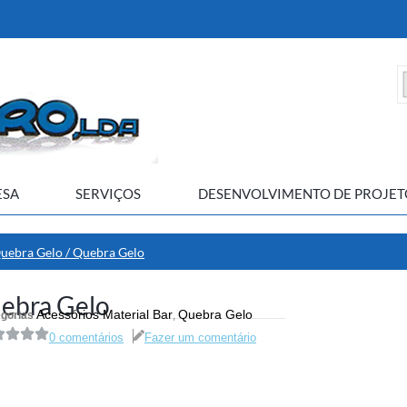
ESA
SERVIÇOS
DESENVOLVIMENTO DE PROJET
uebra Gelo
/ Quebra Gelo
ebra Gelo
Acessórios Material Bar
Quebra Gelo
gorias
,
0 comentários
Fazer um comentário