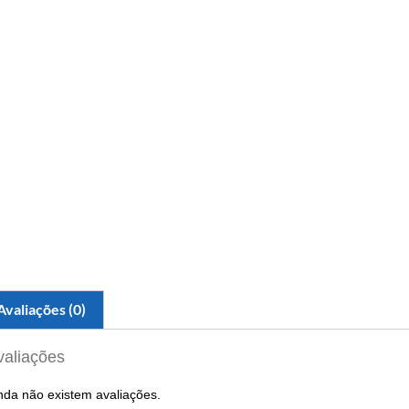
Avaliações (0)
valiações
nda não existem avaliações.