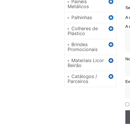
Painéis
▪
Metálicos
Se
Palhinhas
▪
A 
A 
Colheres de
▪
Plástico
Brindes
▪
Promocionais
N
Materiais Licor
▪
Beirão
Catálogos /
▪
Parceiros
Em