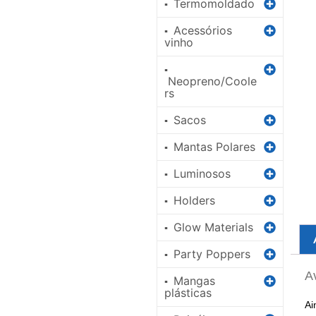
Termomoldado
▪
Acessórios
▪
vinho
▪
Neopreno/Coole
rs
Sacos
▪
Mantas Polares
▪
Luminosos
▪
Holders
▪
Glow Materials
▪
Party Poppers
▪
A
Mangas
▪
plásticas
Ai