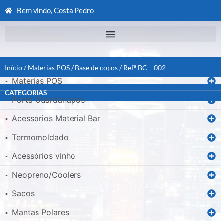
Bem vindo, Costa Pedro
Início
/
Materias POS
/
Base de copos
/ Refª BC – 002
Materias POS
▪
CATEGORIAS
Porta Guardanapos
▪
Acessórios Material Bar
▪
Termomoldado
▪
Acessórios vinho
▪
Neopreno/Coolers
▪
Sacos
▪
Mantas Polares
▪