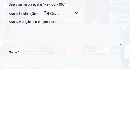
Seja o primeiro a avaliar “Refª BC – 002”
A sua classificação
*
A sua avaliação sobre o produto
*
Nome
*
Email
*
Guardar o meu nome, email e site neste navegador para a próxima vez
que eu comentar.