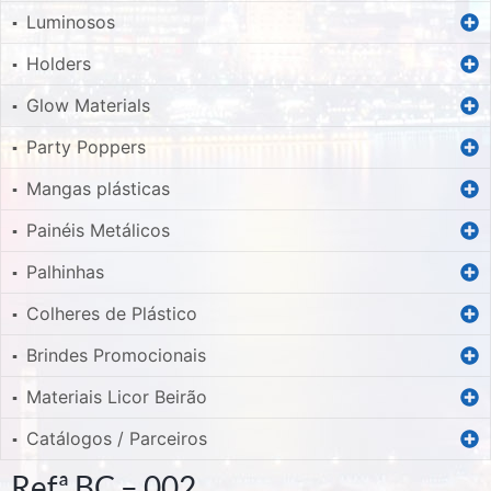
Luminosos
▪
Holders
▪
Glow Materials
▪
Party Poppers
▪
Mangas plásticas
▪
Painéis Metálicos
▪
Palhinhas
▪
Colheres de Plástico
▪
Brindes Promocionais
▪
Materiais Licor Beirão
▪
Catálogos / Parceiros
▪
Refª BC – 002