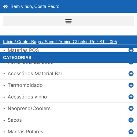
Bem vindo, Costa Pedro
Início
/
Cooler Bags
/ Saco Térmico C/ bolso Refª ST – 005
Materias POS
▪
CATEGORIAS
Porta Guardanapos
▪
Acessórios Material Bar
▪
Termomoldado
▪
Acessórios vinho
▪
Neopreno/Coolers
▪
Sacos
▪
Mantas Polares
▪