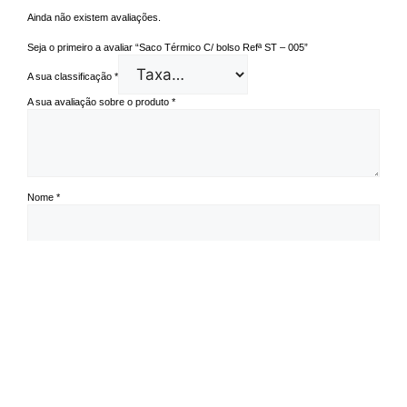
Ainda não existem avaliações.
Seja o primeiro a avaliar “Saco Térmico C/ bolso Refª ST – 005”
A sua classificação
*
A sua avaliação sobre o produto
*
Nome
*
Email
*
Guardar o meu nome, email e site neste navegador para a próxima vez
que eu comentar.