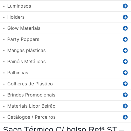
Luminosos
▪
Holders
▪
Glow Materials
▪
Party Poppers
▪
Mangas plásticas
▪
Painéis Metálicos
▪
Palhinhas
▪
Colheres de Plástico
▪
Brindes Promocionais
▪
Materiais Licor Beirão
▪
Catálogos / Parceiros
▪
Saco Térmico C/ bolso Refª ST –